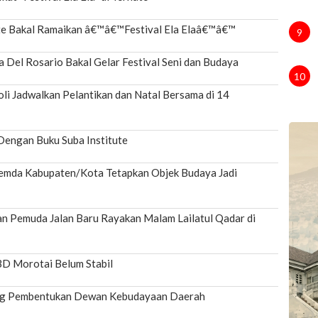
ate Bakal Ramaikan â€™â€™Festival Ela Elaâ€™â€™
9
 Del Rosario Bakal Gelar Festival Seni dan Budaya
10
li Jadwalkan Pelantikan dan Natal Bersama di 14
engan Buku Suba Institute
emda Kabupaten/Kota Tetapkan Objek Budaya Jadi
dan Pemuda Jalan Baru Rayakan Malam Lailatul Qadar di
BD Morotai Belum Stabil
g Pembentukan Dewan Kebudayaan Daerah