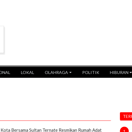
ONAL
LOKAL
OLAHRAGA
POLITIK
HIBURAN
TER
i Kota Bersama Sultan Ternate Resmikan Rumah Adat
1