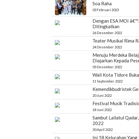
Soa Raha
03 Februari 2023
Dengan ESA MOI â€™â
Ditingkatkan
26 Desember 2022
Teater Musikal Rima R
24 Desember 2022
Menuju Merdeka Belaja
Diajarkan Kepada Pese
05 Desember 2022
Wali Kota Tidore Buka
11 September 2022
Kemendikbudristek Gel
20 Juni 2022
Festival Musik Tradisi
18 Juni 2022
Sambut Lailatul Qadar
2022
30 April 2022
Ini 18 Kelurahan Yang Ik