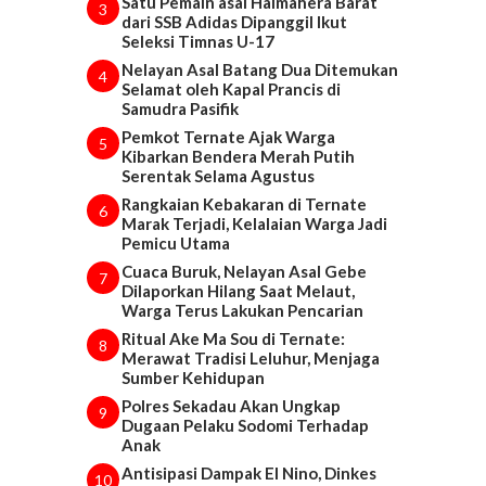
Satu Pemain asal Halmahera Barat
3
dari SSB Adidas Dipanggil Ikut
Seleksi Timnas U-17
Nelayan Asal Batang Dua Ditemukan
4
Selamat oleh Kapal Prancis di
Samudra Pasifik
Pemkot Ternate Ajak Warga
5
Kibarkan Bendera Merah Putih
Serentak Selama Agustus
Rangkaian Kebakaran di Ternate
6
Marak Terjadi, Kelalaian Warga Jadi
Pemicu Utama
Cuaca Buruk, Nelayan Asal Gebe
7
Dilaporkan Hilang Saat Melaut,
Warga Terus Lakukan Pencarian
Ritual Ake Ma Sou di Ternate:
8
Merawat Tradisi Leluhur, Menjaga
Sumber Kehidupan
Polres Sekadau Akan Ungkap
9
Dugaan Pelaku Sodomi Terhadap
Anak
Antisipasi Dampak El Nino, Dinkes
10