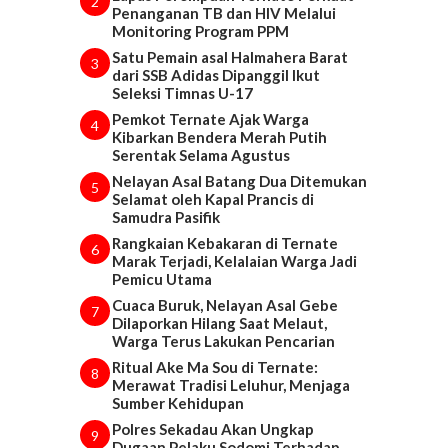
2
Penanganan TB dan HIV Melalui
Monitoring Program PPM
Satu Pemain asal Halmahera Barat
3
dari SSB Adidas Dipanggil Ikut
Seleksi Timnas U-17
Pemkot Ternate Ajak Warga
4
Kibarkan Bendera Merah Putih
Serentak Selama Agustus
Nelayan Asal Batang Dua Ditemukan
5
Selamat oleh Kapal Prancis di
Samudra Pasifik
Rangkaian Kebakaran di Ternate
6
Marak Terjadi, Kelalaian Warga Jadi
Pemicu Utama
Cuaca Buruk, Nelayan Asal Gebe
7
Dilaporkan Hilang Saat Melaut,
Warga Terus Lakukan Pencarian
Ritual Ake Ma Sou di Ternate:
8
Merawat Tradisi Leluhur, Menjaga
Sumber Kehidupan
Polres Sekadau Akan Ungkap
9
Dugaan Pelaku Sodomi Terhadap