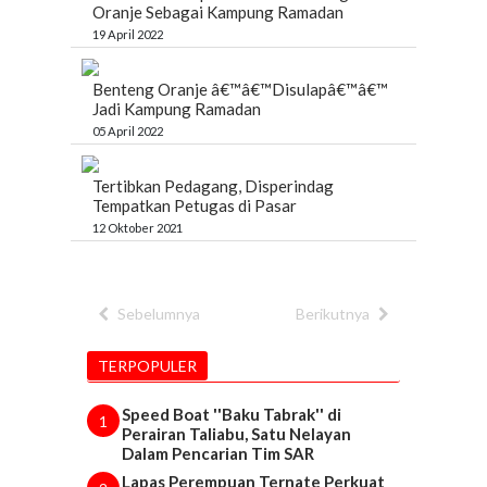
Oranje Sebagai Kampung Ramadan
19 April 2022
Benteng Oranje â€™â€™Disulapâ€™â€™
Jadi Kampung Ramadan
05 April 2022
Tertibkan Pedagang, Disperindag
Tempatkan Petugas di Pasar
12 Oktober 2021
Sebelumnya
Berikutnya
TERPOPULER
Speed Boat ''Baku Tabrak'' di
1
Perairan Taliabu, Satu Nelayan
Dalam Pencarian Tim SAR
Lapas Perempuan Ternate Perkuat