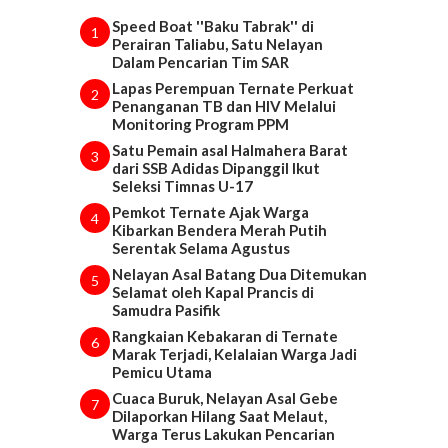
Speed Boat ''Baku Tabrak'' di
1
Perairan Taliabu, Satu Nelayan
Dalam Pencarian Tim SAR
Lapas Perempuan Ternate Perkuat
2
Penanganan TB dan HIV Melalui
Monitoring Program PPM
Satu Pemain asal Halmahera Barat
3
dari SSB Adidas Dipanggil Ikut
Seleksi Timnas U-17
Pemkot Ternate Ajak Warga
4
Kibarkan Bendera Merah Putih
Serentak Selama Agustus
Nelayan Asal Batang Dua Ditemukan
5
Selamat oleh Kapal Prancis di
Samudra Pasifik
Rangkaian Kebakaran di Ternate
6
Marak Terjadi, Kelalaian Warga Jadi
Pemicu Utama
Cuaca Buruk, Nelayan Asal Gebe
7
Dilaporkan Hilang Saat Melaut,
Warga Terus Lakukan Pencarian