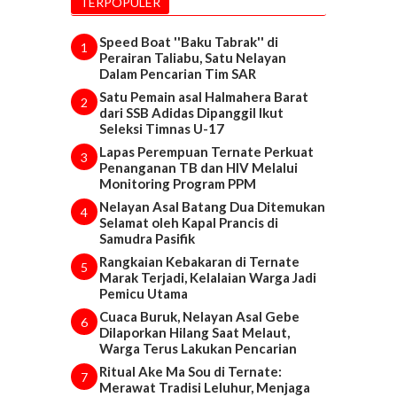
TERPOPULER
Speed Boat ''Baku Tabrak'' di
1
Perairan Taliabu, Satu Nelayan
Dalam Pencarian Tim SAR
Satu Pemain asal Halmahera Barat
2
dari SSB Adidas Dipanggil Ikut
Seleksi Timnas U-17
Lapas Perempuan Ternate Perkuat
3
Penanganan TB dan HIV Melalui
Monitoring Program PPM
Nelayan Asal Batang Dua Ditemukan
4
Selamat oleh Kapal Prancis di
Samudra Pasifik
Rangkaian Kebakaran di Ternate
5
Marak Terjadi, Kelalaian Warga Jadi
Pemicu Utama
Cuaca Buruk, Nelayan Asal Gebe
6
Dilaporkan Hilang Saat Melaut,
Warga Terus Lakukan Pencarian
Ritual Ake Ma Sou di Ternate:
7
Merawat Tradisi Leluhur, Menjaga