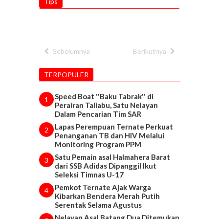
Tips
Sebelumnya
Berikutnya
TERPOPULER
Speed Boat ''Baku Tabrak'' di
1
Perairan Taliabu, Satu Nelayan
Dalam Pencarian Tim SAR
Lapas Perempuan Ternate Perkuat
2
Penanganan TB dan HIV Melalui
Monitoring Program PPM
Satu Pemain asal Halmahera Barat
3
dari SSB Adidas Dipanggil Ikut
Seleksi Timnas U-17
Pemkot Ternate Ajak Warga
4
Kibarkan Bendera Merah Putih
Serentak Selama Agustus
Nelayan Asal Batang Dua Ditemukan