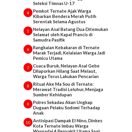
Seleksi Timnas U-17
Pemkot Ternate Ajak Warga
4
Kibarkan Bendera Merah Putih
Serentak Selama Agustus
Nelayan Asal Batang Dua Ditemukan
5
Selamat oleh Kapal Prancis di
Samudra Pasifik
Rangkaian Kebakaran di Ternate
6
Marak Terjadi, Kelalaian Warga Jadi
Pemicu Utama
Cuaca Buruk, Nelayan Asal Gebe
7
Dilaporkan Hilang Saat Melaut,
Warga Terus Lakukan Pencarian
Ritual Ake Ma Sou di Ternate:
8
Merawat Tradisi Leluhur, Menjaga
Sumber Kehidupan
Polres Sekadau Akan Ungkap
9
Dugaan Pelaku Sodomi Terhadap
Anak
Antisipasi Dampak El Nino, Dinkes
10
Kota Ternate Imbau Warga
Waspadai 4 Penyakit Utama Saat