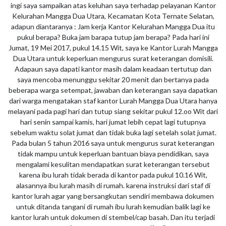
ingi saya sampaikan atas keluhan saya terhadap pelayanan Kantor
Kelurahan Mangga Dua Utara, Kecamatan Kota Ternate Selatan,
adapun diantaranya : Jam kerja Kantor Kelurahan Mangga Dua itu
pukul berapa? Buka jam barapa tutup jam berapa? Pada hari ini
Jumat, 19 Mei 2017, pukul 14.15 Wit, saya ke Kantor Lurah Mangga
Dua Utara untuk keperluan mengurus surat keterangan domisili.
Adapaun saya dapati kantor masih dalam keadaan tertutup dan
saya mencoba menunggu sekitar 20 menit dan bertanya pada
beberapa warga setempat, jawaban dan keterangan saya dapatkan
dari warga mengatakan staf kantor Lurah Mangga Dua Utara hanya
melayani pada pagi hari dan tutup siang sekitar pukul 12.oo Wit dari
hari senin sampai kamis, hari jumat lebih cepat lagi tutupnya
sebelum waktu solat jumat dan tidak buka lagi setelah solat jumat.
Pada bulan 5 tahun 2016 saya untuk mengurus surat keterangan
tidak mampu untuk keperluan bantuan biaya pendidikan, saya
mengalami kesulitan mendapatkan surat keterangan tersebut
karena ibu lurah tidak berada di kantor pada pukul 10.16 Wit,
alasannya ibu lurah masih di rumah. karena instruksi dari staf di
kantor lurah agar yang bersangkutan sendiri membawa dokumen
untuk ditanda tangani di rumah ibu lurah kemudian balik lagi ke
kantor lurah untuk dokumen di stembel/cap basah. Dan itu terjadi