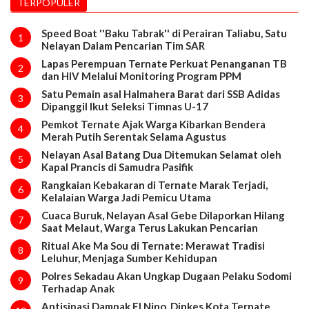
TERPOPULER
Speed Boat ''Baku Tabrak'' di Perairan Taliabu, Satu
1
Nelayan Dalam Pencarian Tim SAR
Lapas Perempuan Ternate Perkuat Penanganan TB
2
dan HIV Melalui Monitoring Program PPM
Satu Pemain asal Halmahera Barat dari SSB Adidas
3
Dipanggil Ikut Seleksi Timnas U-17
Pemkot Ternate Ajak Warga Kibarkan Bendera
4
Merah Putih Serentak Selama Agustus
Nelayan Asal Batang Dua Ditemukan Selamat oleh
5
Kapal Prancis di Samudra Pasifik
Rangkaian Kebakaran di Ternate Marak Terjadi,
6
Kelalaian Warga Jadi Pemicu Utama
Cuaca Buruk, Nelayan Asal Gebe Dilaporkan Hilang
7
Saat Melaut, Warga Terus Lakukan Pencarian
Ritual Ake Ma Sou di Ternate: Merawat Tradisi
8
Leluhur, Menjaga Sumber Kehidupan
Polres Sekadau Akan Ungkap Dugaan Pelaku Sodomi
9
Terhadap Anak
Antisipasi Dampak El Nino, Dinkes Kota Ternate