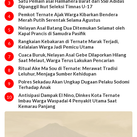
Satu Pemain asal Halmahera Barat dari SSB Adidas
3
Dipanggil Ikut Seleksi Timnas U-17
Pemkot Ternate Ajak Warga Kibarkan Bendera
4
Merah Putih Serentak Selama Agustus
Nelayan Asal Batang Dua Ditemukan Selamat oleh
5
Kapal Prancis di Samudra Pasifik
Rangkaian Kebakaran di Ternate Marak Terjadi,
6
Kelalaian Warga Jadi Pemicu Utama
Cuaca Buruk, Nelayan Asal Gebe Dilaporkan Hilang
7
Saat Melaut, Warga Terus Lakukan Pencarian
Ritual Ake Ma Sou di Ternate: Merawat Tradisi
8
Leluhur, Menjaga Sumber Kehidupan
Polres Sekadau Akan Ungkap Dugaan Pelaku Sodomi
9
Terhadap Anak
Antisipasi Dampak El Nino, Dinkes Kota Ternate
10
Imbau Warga Waspadai 4 Penyakit Utama Saat
Kemarau Panjang