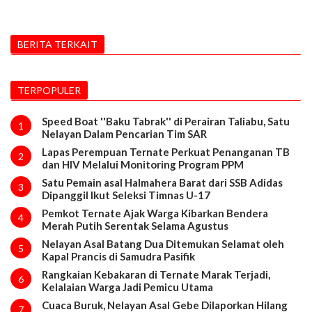
BERITA TERKAIT
TERPOPULER
Speed Boat ''Baku Tabrak'' di Perairan Taliabu, Satu
1
Nelayan Dalam Pencarian Tim SAR
Lapas Perempuan Ternate Perkuat Penanganan TB
2
dan HIV Melalui Monitoring Program PPM
Satu Pemain asal Halmahera Barat dari SSB Adidas
3
Dipanggil Ikut Seleksi Timnas U-17
Pemkot Ternate Ajak Warga Kibarkan Bendera
4
Merah Putih Serentak Selama Agustus
Nelayan Asal Batang Dua Ditemukan Selamat oleh
5
Kapal Prancis di Samudra Pasifik
Rangkaian Kebakaran di Ternate Marak Terjadi,
6
Kelalaian Warga Jadi Pemicu Utama
Cuaca Buruk, Nelayan Asal Gebe Dilaporkan Hilang
7