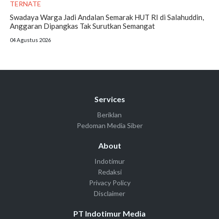
TERNATE
Swadaya Warga Jadi Andalan Semarak HUT RI di Salahuddin,
Anggaran Dipangkas Tak Surutkan Semangat
04 Agustus 2026
Services
Beriklan
Pedoman Media Siber
About
Indotimur
Redaksi
Privacy Policy
Disclaimer
PT Indotimur Media