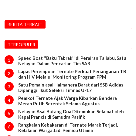
BERITA TERKAIT
TERPOPULER
Speed Boat ''Baku Tabrak'' di Perairan Taliabu, Satu
1
Nelayan Dalam Pencarian Tim SAR
Lapas Perempuan Ternate Perkuat Penanganan TB
2
dan HIV Melalui Monitoring Program PPM
Satu Pemain asal Halmahera Barat dari SSB Adidas
3
Dipanggil Ikut Seleksi Timnas U-17
Pemkot Ternate Ajak Warga Kibarkan Bendera
4
Merah Putih Serentak Selama Agustus
Nelayan Asal Batang Dua Ditemukan Selamat oleh
5
Kapal Prancis di Samudra Pasifik
Rangkaian Kebakaran di Ternate Marak Terjadi,
6
Kelalaian Warga Jadi Pemicu Utama