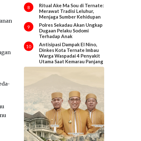
Ritual Ake Ma Sou di Ternate:
8
Merawat Tradisi Leluhur,
Menjaga Sumber Kehidupan
anan
Polres Sekadau Akan Ungkap
9
Dugaan Pelaku Sodomi
Terhadap Anak
Antisipasi Dampak El Nino,
10
Dinkes Kota Ternate Imbau
ngan
Warga Waspadai 4 Penyakit
Utama Saat Kemarau Panjang
eda-
nu
enu