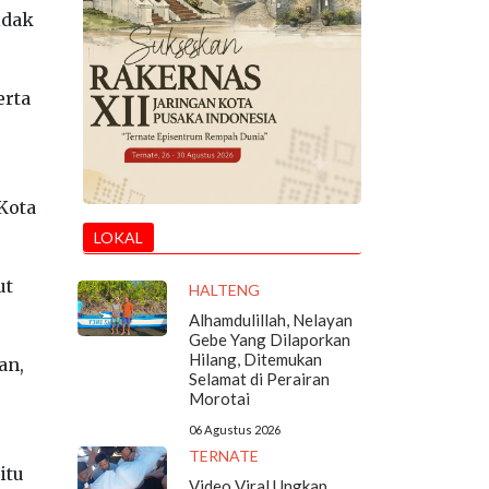
idak
erta
Kota
LOKAL
ut
HALTENG
Alhamdulillah, Nelayan
Gebe Yang Dilaporkan
Hilang, Ditemukan
an,
Selamat di Perairan
Morotai
06 Agustus 2026
TERNATE
itu
Video Viral Ungkap