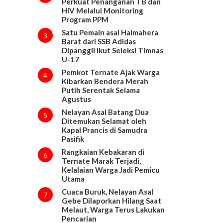
Perkuat Penanganan TB dan
HIV Melalui Monitoring
Program PPM
Satu Pemain asal Halmahera
3
Barat dari SSB Adidas
Dipanggil Ikut Seleksi Timnas
U-17
Pemkot Ternate Ajak Warga
4
Kibarkan Bendera Merah
Putih Serentak Selama
Agustus
Nelayan Asal Batang Dua
5
Ditemukan Selamat oleh
Kapal Prancis di Samudra
Pasifik
Rangkaian Kebakaran di
6
Ternate Marak Terjadi,
Kelalaian Warga Jadi Pemicu
Utama
Cuaca Buruk, Nelayan Asal
7
Gebe Dilaporkan Hilang Saat
Melaut, Warga Terus Lakukan
Pencarian