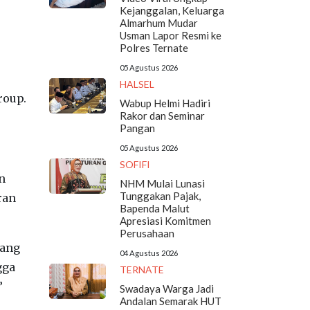
Kejanggalan, Keluarga
Almarhum Mudar
Usman Lapor Resmi ke
Polres Ternate
05 Agustus 2026
HALSEL
roup.
Wabup Helmi Hadiri
Rakor dan Seminar
Pangan
05 Agustus 2026
SOFIFI
n
NHM Mulai Lunasi
Tunggakan Pajak,
ran
Bapenda Malut
Apresiasi Komitmen
Perusahaan
yang
04 Agustus 2026
gga
TERNATE
”
Swadaya Warga Jadi
Andalan Semarak HUT