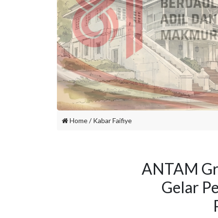
Home
/
Kabar Faifiye
ANTAM Gro
Gelar P