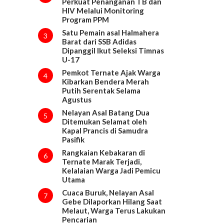
Perkuat Penanganan TB dan
HIV Melalui Monitoring
Program PPM
Satu Pemain asal Halmahera
3
Barat dari SSB Adidas
Dipanggil Ikut Seleksi Timnas
U-17
Pemkot Ternate Ajak Warga
4
Kibarkan Bendera Merah
Putih Serentak Selama
Agustus
Nelayan Asal Batang Dua
5
Ditemukan Selamat oleh
Kapal Prancis di Samudra
Pasifik
Rangkaian Kebakaran di
6
Ternate Marak Terjadi,
Kelalaian Warga Jadi Pemicu
Utama
Cuaca Buruk, Nelayan Asal
7
Gebe Dilaporkan Hilang Saat
Melaut, Warga Terus Lakukan
Pencarian