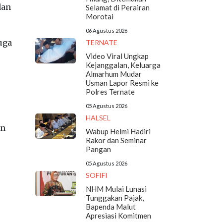
dan
Selamat di Perairan
Morotai
06 Agustus 2026
uga
TERNATE
Video Viral Ungkap
Kejanggalan, Keluarga
Almarhum Mudar
Usman Lapor Resmi ke
Polres Ternate
05 Agustus 2026
HALSEL
an
Wabup Helmi Hadiri
Rakor dan Seminar
Pangan
05 Agustus 2026
SOFIFI
NHM Mulai Lunasi
Tunggakan Pajak,
Bapenda Malut
Apresiasi Komitmen