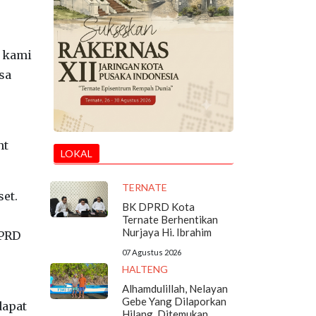
a kami
sa
nt
LOKAL
TERNATE
et.
BK DPRD Kota
Ternate Berhentikan
Nurjaya Hi. Ibrahim
DPRD
07 Agustus 2026
HALTENG
Alhamdulillah, Nelayan
Gebe Yang Dilaporkan
dapat
Hilang, Ditemukan