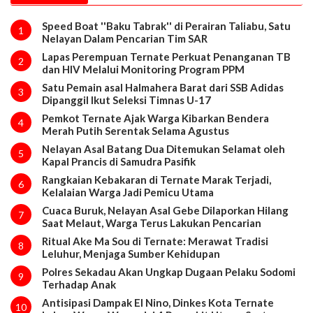
Speed Boat ''Baku Tabrak'' di Perairan Taliabu, Satu
1
Nelayan Dalam Pencarian Tim SAR
Lapas Perempuan Ternate Perkuat Penanganan TB
2
dan HIV Melalui Monitoring Program PPM
Satu Pemain asal Halmahera Barat dari SSB Adidas
3
Dipanggil Ikut Seleksi Timnas U-17
Pemkot Ternate Ajak Warga Kibarkan Bendera
4
Merah Putih Serentak Selama Agustus
Nelayan Asal Batang Dua Ditemukan Selamat oleh
5
Kapal Prancis di Samudra Pasifik
Rangkaian Kebakaran di Ternate Marak Terjadi,
6
Kelalaian Warga Jadi Pemicu Utama
Cuaca Buruk, Nelayan Asal Gebe Dilaporkan Hilang
7
Saat Melaut, Warga Terus Lakukan Pencarian
Ritual Ake Ma Sou di Ternate: Merawat Tradisi
8
Leluhur, Menjaga Sumber Kehidupan
Polres Sekadau Akan Ungkap Dugaan Pelaku Sodomi
9
Terhadap Anak
Antisipasi Dampak El Nino, Dinkes Kota Ternate
10