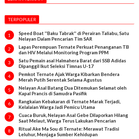
TERPOPULER
Speed Boat ''Baku Tabrak'' di Perairan Taliabu, Satu
1
Nelayan Dalam Pencarian Tim SAR
Lapas Perempuan Ternate Perkuat Penanganan TB
2
dan HIV Melalui Monitoring Program PPM
Satu Pemain asal Halmahera Barat dari SSB Adidas
3
Dipanggil Ikut Seleksi Timnas U-17
Pemkot Ternate Ajak Warga Kibarkan Bendera
4
Merah Putih Serentak Selama Agustus
Nelayan Asal Batang Dua Ditemukan Selamat oleh
5
Kapal Prancis di Samudra Pasifik
Rangkaian Kebakaran di Ternate Marak Terjadi,
6
Kelalaian Warga Jadi Pemicu Utama
Cuaca Buruk, Nelayan Asal Gebe Dilaporkan Hilang
7
Saat Melaut, Warga Terus Lakukan Pencarian
Ritual Ake Ma Sou di Ternate: Merawat Tradisi
8
Leluhur, Menjaga Sumber Kehidupan