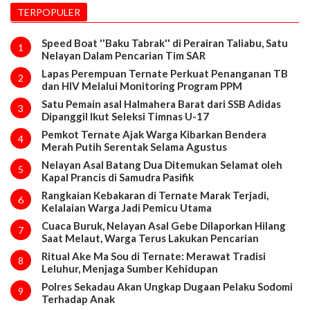
TERPOPULER
Speed Boat ''Baku Tabrak'' di Perairan Taliabu, Satu
1
Nelayan Dalam Pencarian Tim SAR
Lapas Perempuan Ternate Perkuat Penanganan TB
2
dan HIV Melalui Monitoring Program PPM
Satu Pemain asal Halmahera Barat dari SSB Adidas
3
Dipanggil Ikut Seleksi Timnas U-17
Pemkot Ternate Ajak Warga Kibarkan Bendera
4
Merah Putih Serentak Selama Agustus
Nelayan Asal Batang Dua Ditemukan Selamat oleh
5
Kapal Prancis di Samudra Pasifik
Rangkaian Kebakaran di Ternate Marak Terjadi,
6
Kelalaian Warga Jadi Pemicu Utama
Cuaca Buruk, Nelayan Asal Gebe Dilaporkan Hilang
7
Saat Melaut, Warga Terus Lakukan Pencarian
Ritual Ake Ma Sou di Ternate: Merawat Tradisi
8
Leluhur, Menjaga Sumber Kehidupan
Polres Sekadau Akan Ungkap Dugaan Pelaku Sodomi
9
Terhadap Anak