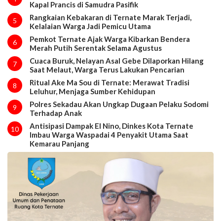
Kapal Prancis di Samudra Pasifik
Rangkaian Kebakaran di Ternate Marak Terjadi,
5
Kelalaian Warga Jadi Pemicu Utama
Pemkot Ternate Ajak Warga Kibarkan Bendera
6
Merah Putih Serentak Selama Agustus
Cuaca Buruk, Nelayan Asal Gebe Dilaporkan Hilang
7
Saat Melaut, Warga Terus Lakukan Pencarian
Ritual Ake Ma Sou di Ternate: Merawat Tradisi
8
Leluhur, Menjaga Sumber Kehidupan
Polres Sekadau Akan Ungkap Dugaan Pelaku Sodomi
9
Terhadap Anak
Antisipasi Dampak El Nino, Dinkes Kota Ternate
10
Imbau Warga Waspadai 4 Penyakit Utama Saat
Kemarau Panjang