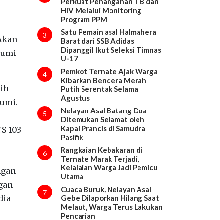
Perkuat Penanganan TB dan
HIV Melalui Monitoring
Program PPM
Satu Pemain asal Halmahera
3
 Akan
Barat dari SSB Adidas
Dipanggil Ikut Seleksi Timnas
Bumi
U-17
Pemkot Ternate Ajak Warga
4
Kibarkan Bendera Merah
sih
Putih Serentak Selama
Agustus
Bumi.
Nelayan Asal Batang Dua
5
Ditemukan Selamat oleh
Kapal Prancis di Samudra
TS-103
Pasifik
Rangkaian Kebakaran di
6
Ternate Marak Terjadi,
Kelalaian Warga Jadi Pemicu
ngan
Utama
ngan
Cuaca Buruk, Nelayan Asal
7
dia
Gebe Dilaporkan Hilang Saat
Melaut, Warga Terus Lakukan
Pencarian