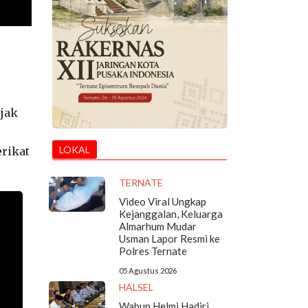
ejak
LOKAL
erikat
TERNATE
Video Viral Ungkap
Kejanggalan, Keluarga
Almarhum Mudar
Usman Lapor Resmi ke
Polres Ternate
05 Agustus 2026
HALSEL
Wabup Helmi Hadiri