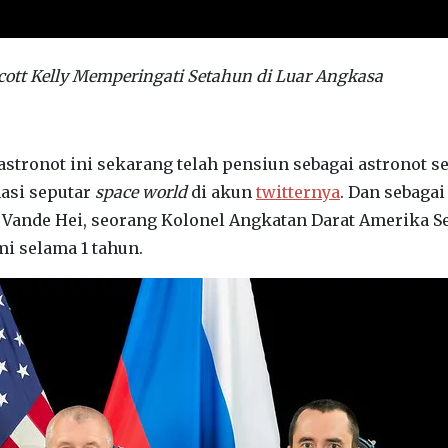
tt Kelly Memperingati Setahun di Luar Angkasa
tronot ini sekarang telah pensiun sebagai astronot s
masi seputar
space world
di akun
twitternya
. Dan sebagai
 Vande Hei, seorang Kolonel Angkatan Darat Amerika S
i selama 1 tahun.