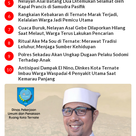
Nelayan Asal Batang Dua Ditemukan Selamat oleh
5
Kapal Prancis di Samudra Pasifik
Rangkaian Kebakaran di Ternate Marak Terjadi,
6
Kelalaian Warga Jadi Pemicu Utama
Cuaca Buruk, Nelayan Asal Gebe Dilaporkan Hilang
7
Saat Melaut, Warga Terus Lakukan Pencarian
Ritual Ake Ma Sou di Ternate: Merawat Tradisi
8
Leluhur, Menjaga Sumber Kehidupan
Polres Sekadau Akan Ungkap Dugaan Pelaku Sodomi
9
Terhadap Anak
Antisipasi Dampak El Nino, Dinkes Kota Ternate
10
Imbau Warga Waspadai 4 Penyakit Utama Saat
Kemarau Panjang