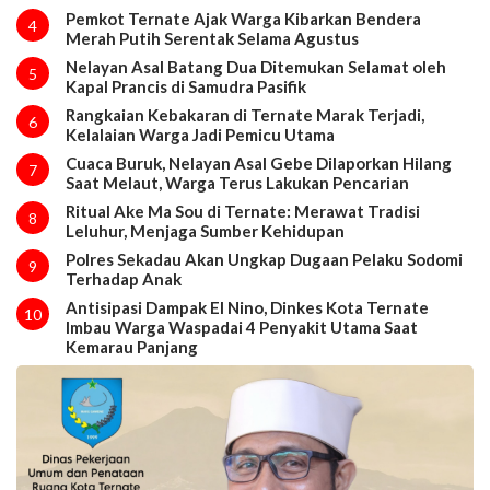
Pemkot Ternate Ajak Warga Kibarkan Bendera
4
Merah Putih Serentak Selama Agustus
Nelayan Asal Batang Dua Ditemukan Selamat oleh
5
Kapal Prancis di Samudra Pasifik
Rangkaian Kebakaran di Ternate Marak Terjadi,
6
Kelalaian Warga Jadi Pemicu Utama
Cuaca Buruk, Nelayan Asal Gebe Dilaporkan Hilang
7
Saat Melaut, Warga Terus Lakukan Pencarian
Ritual Ake Ma Sou di Ternate: Merawat Tradisi
8
Leluhur, Menjaga Sumber Kehidupan
Polres Sekadau Akan Ungkap Dugaan Pelaku Sodomi
9
Terhadap Anak
Antisipasi Dampak El Nino, Dinkes Kota Ternate
10
Imbau Warga Waspadai 4 Penyakit Utama Saat
Kemarau Panjang