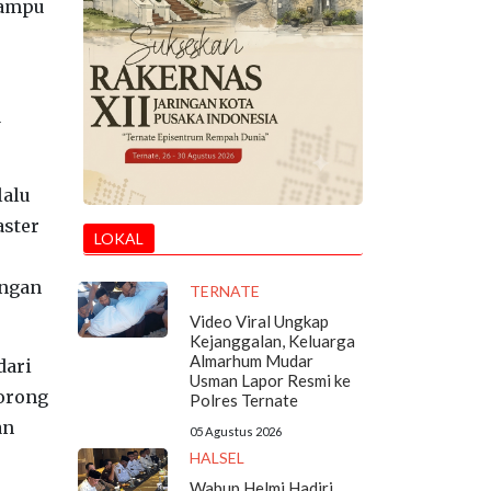
mampu
a
lalu
aster
LOKAL
ingan
TERNATE
Video Viral Ungkap
Kejanggalan, Keluarga
Almarhum Mudar
dari
Usman Lapor Resmi ke
dorong
Polres Ternate
an
05 Agustus 2026
HALSEL
Wabup Helmi Hadiri