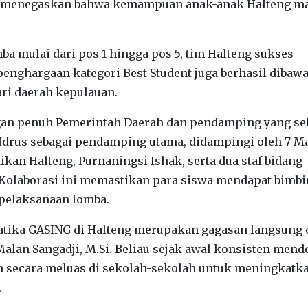
ini menegaskan bahwa kemampuan anak-anak Halteng 
a mulai dari pos 1 hingga pos 5, tim Halteng sukses
 penghargaan kategori Best Student juga berhasil dibaw
ari daerah kepulauan.
ngan penuh Pemerintah Daerah dan pendamping yang se
i Idrus sebagai pendamping utama, didampingi oleh 7 M
ikan Halteng, Purnaningsi Ishak, serta dua staf bidang
. Kolaborasi ini memastikan para siswa mendapat bimb
pelaksanaan lomba.
atika GASING di Halteng merupakan gagasan langsung 
Malan Sangadji, M.Si. Beliau sejak awal konsisten men
n secara meluas di sekolah-sekolah untuk meningkatk
.