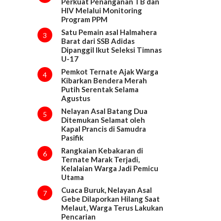
Perkuat Penanganan TB dan
HIV Melalui Monitoring
Program PPM
Satu Pemain asal Halmahera
3
Barat dari SSB Adidas
Dipanggil Ikut Seleksi Timnas
U-17
Pemkot Ternate Ajak Warga
4
Kibarkan Bendera Merah
Putih Serentak Selama
Agustus
Nelayan Asal Batang Dua
5
Ditemukan Selamat oleh
Kapal Prancis di Samudra
Pasifik
Rangkaian Kebakaran di
6
Ternate Marak Terjadi,
Kelalaian Warga Jadi Pemicu
Utama
Cuaca Buruk, Nelayan Asal
7
Gebe Dilaporkan Hilang Saat
Melaut, Warga Terus Lakukan
Pencarian