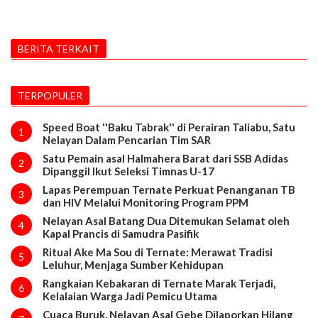
BERITA TERKAIT
TERPOPULER
Speed Boat ''Baku Tabrak'' di Perairan Taliabu, Satu
1
Nelayan Dalam Pencarian Tim SAR
Satu Pemain asal Halmahera Barat dari SSB Adidas
2
Dipanggil Ikut Seleksi Timnas U-17
Lapas Perempuan Ternate Perkuat Penanganan TB
3
dan HIV Melalui Monitoring Program PPM
Nelayan Asal Batang Dua Ditemukan Selamat oleh
4
Kapal Prancis di Samudra Pasifik
Ritual Ake Ma Sou di Ternate: Merawat Tradisi
5
Leluhur, Menjaga Sumber Kehidupan
Rangkaian Kebakaran di Ternate Marak Terjadi,
6
Kelalaian Warga Jadi Pemicu Utama
Cuaca Buruk, Nelayan Asal Gebe Dilaporkan Hilang