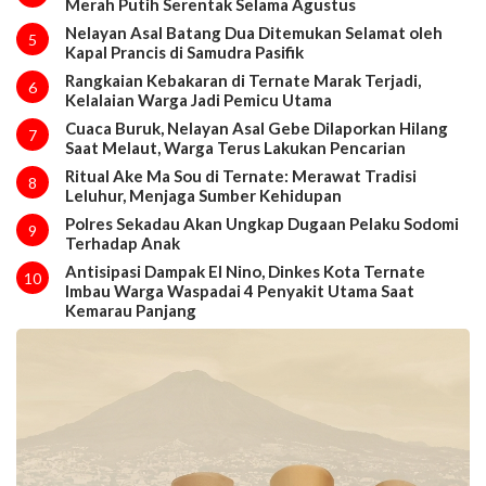
Merah Putih Serentak Selama Agustus
Nelayan Asal Batang Dua Ditemukan Selamat oleh
5
Kapal Prancis di Samudra Pasifik
Rangkaian Kebakaran di Ternate Marak Terjadi,
6
Kelalaian Warga Jadi Pemicu Utama
Cuaca Buruk, Nelayan Asal Gebe Dilaporkan Hilang
7
Saat Melaut, Warga Terus Lakukan Pencarian
Ritual Ake Ma Sou di Ternate: Merawat Tradisi
8
Leluhur, Menjaga Sumber Kehidupan
Polres Sekadau Akan Ungkap Dugaan Pelaku Sodomi
9
Terhadap Anak
Antisipasi Dampak El Nino, Dinkes Kota Ternate
10
Imbau Warga Waspadai 4 Penyakit Utama Saat
Kemarau Panjang