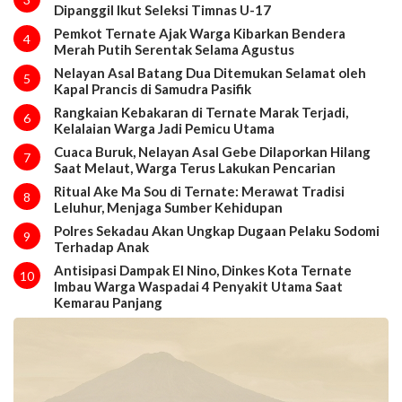
Dipanggil Ikut Seleksi Timnas U-17
Pemkot Ternate Ajak Warga Kibarkan Bendera
4
Merah Putih Serentak Selama Agustus
Nelayan Asal Batang Dua Ditemukan Selamat oleh
5
Kapal Prancis di Samudra Pasifik
Rangkaian Kebakaran di Ternate Marak Terjadi,
6
Kelalaian Warga Jadi Pemicu Utama
Cuaca Buruk, Nelayan Asal Gebe Dilaporkan Hilang
7
Saat Melaut, Warga Terus Lakukan Pencarian
Ritual Ake Ma Sou di Ternate: Merawat Tradisi
8
Leluhur, Menjaga Sumber Kehidupan
Polres Sekadau Akan Ungkap Dugaan Pelaku Sodomi
9
Terhadap Anak
Antisipasi Dampak El Nino, Dinkes Kota Ternate
10
Imbau Warga Waspadai 4 Penyakit Utama Saat
Kemarau Panjang