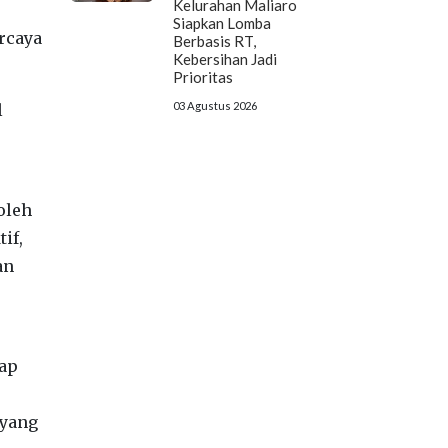
Kelurahan Maliaro
Siapkan Lomba
ercaya
Berbasis RT,
Kebersihan Jadi
Prioritas
03 Agustus 2026
l
oleh
if,
an
rap
 yang