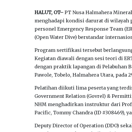
HALUT, OT–
PT Nusa Halmahera Mineral
menghadapi kondisi darurat di wilayah 
personel Emergency Response Team (ERT
(Open Water Dive) berstandar internasion
Program sertifikasi tersebut berlangsung 
Kegiatan diawali dengan sesi teori di E
dengan praktik lapangan di Pelabuhan Bar
Pawole, Tobelo, Halmahera Utara, pada 29 
Pelatihan diikuti lima peserta yang ter
Government Relation (Govrel) & Permitti
NHM menghadirkan instruktur dari Profes
Pacific, Tommy Chandra (ID #308469), y
Deputy Director of Operation (DDO) se