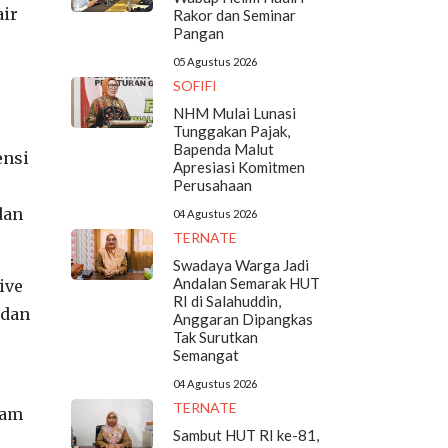
air
Rakor dan Seminar
Pangan
05 Agustus 2026
SOFIFI
NHM Mulai Lunasi
Tunggakan Pajak,
Bapenda Malut
ensi
Apresiasi Komitmen
Perusahaan
dan
04 Agustus 2026
TERNATE
Swadaya Warga Jadi
Andalan Semarak HUT
ive
RI di Salahuddin,
 dan
Anggaran Dipangkas
Tak Surutkan
Semangat
04 Agustus 2026
TERNATE
gam
Sambut HUT RI ke-81,