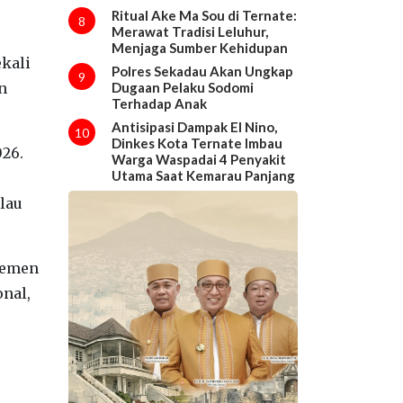
Ritual Ake Ma Sou di Ternate:
8
Merawat Tradisi Leluhur,
Menjaga Sumber Kehidupan
kali
Polres Sekadau Akan Ungkap
9
n
Dugaan Pelaku Sodomi
Terhadap Anak
Antisipasi Dampak El Nino,
10
Dinkes Kota Ternate Imbau
026.
Warga Waspadai 4 Penyakit
Utama Saat Kemarau Panjang
ulau
rtemen
onal,