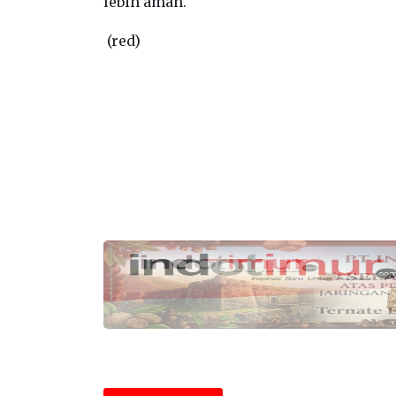
lebih aman.
(red)