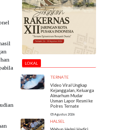
onel
hasil
gan
uhan
LOKAL
pabila
TERNATE
Video Viral Ungkap
Kejanggalan, Keluarga
Almarhum Mudar
Usman Lapor Resmi ke
mudian
Polres Ternate
05 Agustus 2026
HALSEL
aan
Wabup Helmi Hadiri