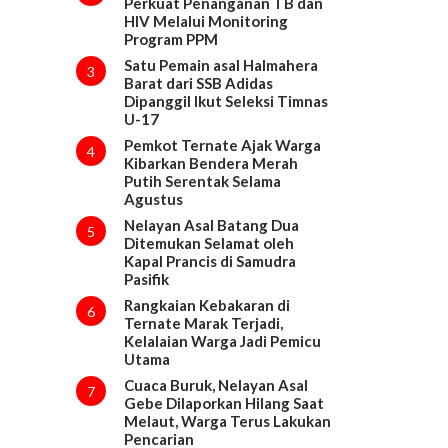
Perkuat Penanganan TB dan
HIV Melalui Monitoring
Program PPM
Satu Pemain asal Halmahera
3
Barat dari SSB Adidas
Dipanggil Ikut Seleksi Timnas
U-17
Pemkot Ternate Ajak Warga
4
Kibarkan Bendera Merah
Putih Serentak Selama
Agustus
Nelayan Asal Batang Dua
5
Ditemukan Selamat oleh
Kapal Prancis di Samudra
Pasifik
Rangkaian Kebakaran di
6
Ternate Marak Terjadi,
Kelalaian Warga Jadi Pemicu
Utama
Cuaca Buruk, Nelayan Asal
7
Gebe Dilaporkan Hilang Saat
Melaut, Warga Terus Lakukan
Pencarian