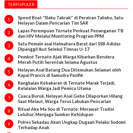
TERPOPULER
Speed Boat ''Baku Tabrak'' di Perairan Taliabu, Satu
1
Nelayan Dalam Pencarian Tim SAR
Lapas Perempuan Ternate Perkuat Penanganan TB
2
dan HIV Melalui Monitoring Program PPM
Satu Pemain asal Halmahera Barat dari SSB Adidas
3
Dipanggil Ikut Seleksi Timnas U-17
Pemkot Ternate Ajak Warga Kibarkan Bendera
4
Merah Putih Serentak Selama Agustus
Nelayan Asal Batang Dua Ditemukan Selamat oleh
5
Kapal Prancis di Samudra Pasifik
Rangkaian Kebakaran di Ternate Marak Terjadi,
6
Kelalaian Warga Jadi Pemicu Utama
Cuaca Buruk, Nelayan Asal Gebe Dilaporkan Hilang
7
Saat Melaut, Warga Terus Lakukan Pencarian
Ritual Ake Ma Sou di Ternate: Merawat Tradisi
8
Leluhur, Menjaga Sumber Kehidupan
Polres Sekadau Akan Ungkap Dugaan Pelaku Sodomi
9
Terhadap Anak