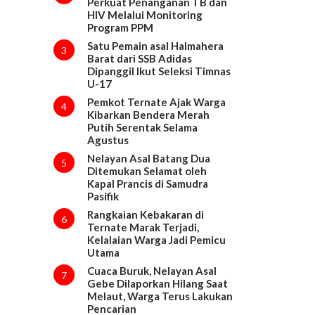
Perkuat Penanganan TB dan
HIV Melalui Monitoring
Program PPM
Satu Pemain asal Halmahera
3
Barat dari SSB Adidas
Dipanggil Ikut Seleksi Timnas
U-17
Pemkot Ternate Ajak Warga
4
Kibarkan Bendera Merah
Putih Serentak Selama
Agustus
Nelayan Asal Batang Dua
5
Ditemukan Selamat oleh
Kapal Prancis di Samudra
Pasifik
Rangkaian Kebakaran di
6
Ternate Marak Terjadi,
Kelalaian Warga Jadi Pemicu
Utama
Cuaca Buruk, Nelayan Asal
7
Gebe Dilaporkan Hilang Saat
Melaut, Warga Terus Lakukan
Pencarian