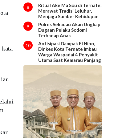
Ritual Ake Ma Sou di Ternate:
8
Merawat Tradisi Leluhur,
Kota
Menjaga Sumber Kehidupan
Polres Sekadau Akan Ungkap
9
Dugaan Pelaku Sodomi
Terhadap Anak
Antisipasi Dampak El Nino,
10
 kata
Dinkes Kota Ternate Imbau
Warga Waspadai 4 Penyakit
Utama Saat Kemarau Panjang
iar.
elalui
an
 kan