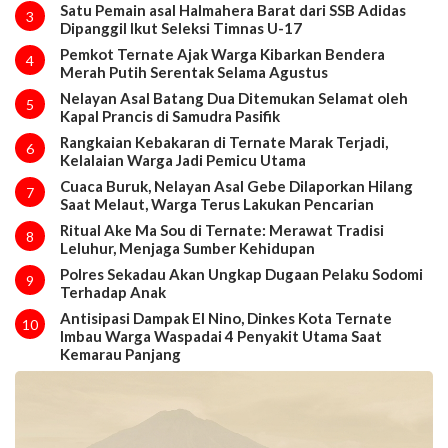
Satu Pemain asal Halmahera Barat dari SSB Adidas
3
Dipanggil Ikut Seleksi Timnas U-17
Pemkot Ternate Ajak Warga Kibarkan Bendera
4
Merah Putih Serentak Selama Agustus
Nelayan Asal Batang Dua Ditemukan Selamat oleh
5
Kapal Prancis di Samudra Pasifik
Rangkaian Kebakaran di Ternate Marak Terjadi,
6
Kelalaian Warga Jadi Pemicu Utama
Cuaca Buruk, Nelayan Asal Gebe Dilaporkan Hilang
7
Saat Melaut, Warga Terus Lakukan Pencarian
Ritual Ake Ma Sou di Ternate: Merawat Tradisi
8
Leluhur, Menjaga Sumber Kehidupan
Polres Sekadau Akan Ungkap Dugaan Pelaku Sodomi
9
Terhadap Anak
Antisipasi Dampak El Nino, Dinkes Kota Ternate
10
Imbau Warga Waspadai 4 Penyakit Utama Saat
Kemarau Panjang