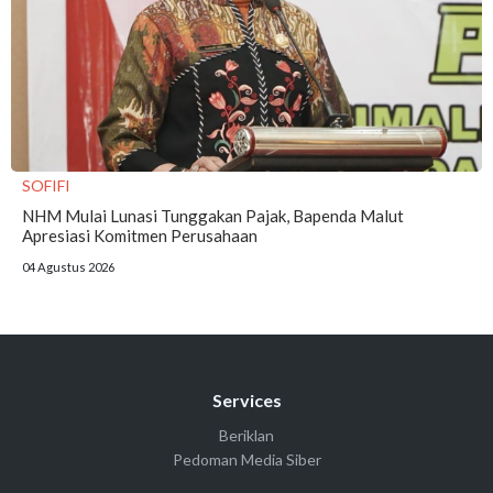
SOFIFI
NHM Mulai Lunasi Tunggakan Pajak, Bapenda Malut
Apresiasi Komitmen Perusahaan
04 Agustus 2026
Services
Beriklan
Pedoman Media Siber