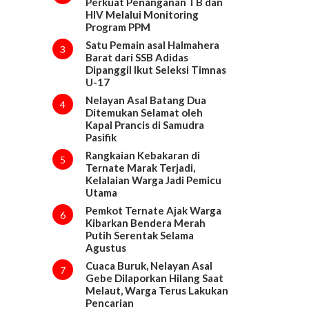
Perkuat Penanganan TB dan
HIV Melalui Monitoring
Program PPM
Satu Pemain asal Halmahera
3
Barat dari SSB Adidas
Dipanggil Ikut Seleksi Timnas
U-17
Nelayan Asal Batang Dua
4
Ditemukan Selamat oleh
Kapal Prancis di Samudra
Pasifik
Rangkaian Kebakaran di
5
Ternate Marak Terjadi,
Kelalaian Warga Jadi Pemicu
Utama
Pemkot Ternate Ajak Warga
6
Kibarkan Bendera Merah
Putih Serentak Selama
Agustus
Cuaca Buruk, Nelayan Asal
7
Gebe Dilaporkan Hilang Saat
Melaut, Warga Terus Lakukan
Pencarian