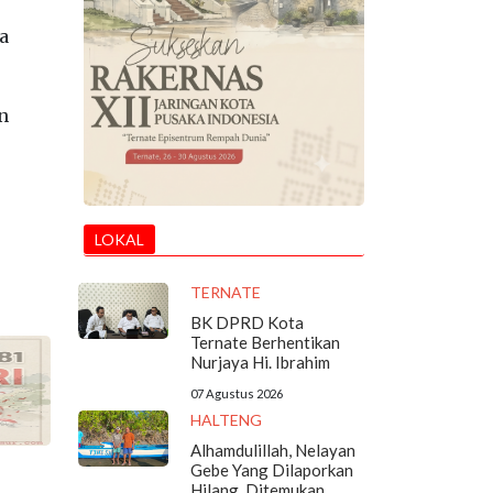
a
n
LOKAL
TERNATE
BK DPRD Kota
Ternate Berhentikan
Nurjaya Hi. Ibrahim
07 Agustus 2026
HALTENG
Alhamdulillah, Nelayan
Gebe Yang Dilaporkan
Hilang, Ditemukan