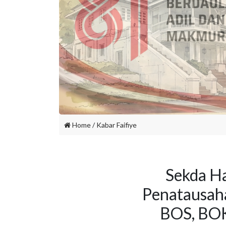
Home
/
Kabar Faifiye
Sekda Ha
Penatausah
BOS, BOK