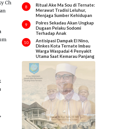
ky Ch
Ritual Ake Ma Sou di Ternate:
8
Merawat Tradisi Leluhur,
dan
Menjaga Sumber Kehidupan
Polres Sekadau Akan Ungkap
9
Dugaan Pelaku Sodomi
a
Terhadap Anak
kum
Antisipasi Dampak El Nino,
10
Dinkes Kota Ternate Imbau
Warga Waspadai 4 Penyakit
Utama Saat Kemarau Panjang
k
a
”