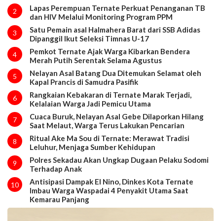
Lapas Perempuan Ternate Perkuat Penanganan TB
2
dan HIV Melalui Monitoring Program PPM
Satu Pemain asal Halmahera Barat dari SSB Adidas
3
Dipanggil Ikut Seleksi Timnas U-17
Pemkot Ternate Ajak Warga Kibarkan Bendera
4
Merah Putih Serentak Selama Agustus
Nelayan Asal Batang Dua Ditemukan Selamat oleh
5
Kapal Prancis di Samudra Pasifik
Rangkaian Kebakaran di Ternate Marak Terjadi,
6
Kelalaian Warga Jadi Pemicu Utama
Cuaca Buruk, Nelayan Asal Gebe Dilaporkan Hilang
7
Saat Melaut, Warga Terus Lakukan Pencarian
Ritual Ake Ma Sou di Ternate: Merawat Tradisi
8
Leluhur, Menjaga Sumber Kehidupan
Polres Sekadau Akan Ungkap Dugaan Pelaku Sodomi
9
Terhadap Anak
Antisipasi Dampak El Nino, Dinkes Kota Ternate
10
Imbau Warga Waspadai 4 Penyakit Utama Saat
Kemarau Panjang