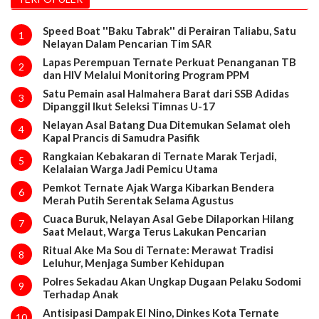
Speed Boat ''Baku Tabrak'' di Perairan Taliabu, Satu
1
Nelayan Dalam Pencarian Tim SAR
Lapas Perempuan Ternate Perkuat Penanganan TB
2
dan HIV Melalui Monitoring Program PPM
Satu Pemain asal Halmahera Barat dari SSB Adidas
3
Dipanggil Ikut Seleksi Timnas U-17
Nelayan Asal Batang Dua Ditemukan Selamat oleh
4
Kapal Prancis di Samudra Pasifik
Rangkaian Kebakaran di Ternate Marak Terjadi,
5
Kelalaian Warga Jadi Pemicu Utama
Pemkot Ternate Ajak Warga Kibarkan Bendera
6
Merah Putih Serentak Selama Agustus
Cuaca Buruk, Nelayan Asal Gebe Dilaporkan Hilang
7
Saat Melaut, Warga Terus Lakukan Pencarian
Ritual Ake Ma Sou di Ternate: Merawat Tradisi
8
Leluhur, Menjaga Sumber Kehidupan
Polres Sekadau Akan Ungkap Dugaan Pelaku Sodomi
9
Terhadap Anak
Antisipasi Dampak El Nino, Dinkes Kota Ternate
10