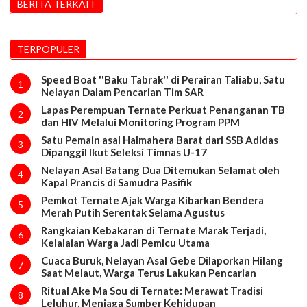
BERITA TERKAIT
TERPOPULER
Speed Boat ''Baku Tabrak'' di Perairan Taliabu, Satu
1
Nelayan Dalam Pencarian Tim SAR
Lapas Perempuan Ternate Perkuat Penanganan TB
2
dan HIV Melalui Monitoring Program PPM
Satu Pemain asal Halmahera Barat dari SSB Adidas
3
Dipanggil Ikut Seleksi Timnas U-17
Nelayan Asal Batang Dua Ditemukan Selamat oleh
4
Kapal Prancis di Samudra Pasifik
Pemkot Ternate Ajak Warga Kibarkan Bendera
5
Merah Putih Serentak Selama Agustus
Rangkaian Kebakaran di Ternate Marak Terjadi,
6
Kelalaian Warga Jadi Pemicu Utama
Cuaca Buruk, Nelayan Asal Gebe Dilaporkan Hilang
7
Saat Melaut, Warga Terus Lakukan Pencarian
Ritual Ake Ma Sou di Ternate: Merawat Tradisi
8
Leluhur, Menjaga Sumber Kehidupan