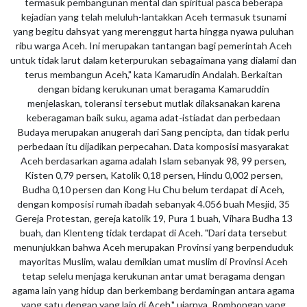
termasuk pembangunan mental dan spiritual pasca beberapa
kejadian yang telah meluluh-lantakkan Aceh termasuk tsunami
yang begitu dahsyat yang merenggut harta hingga nyawa puluhan
ribu warga Aceh. Ini merupakan tantangan bagi pemerintah Aceh
untuk tidak larut dalam keterpurukan sebagaimana yang dialami dan
terus membangun Aceh," kata Kamarudin Andalah. Berkaitan
dengan bidang kerukunan umat beragama Kamaruddin
menjelaskan, toleransi tersebut mutlak dilaksanakan karena
keberagaman baik suku, agama adat-istiadat dan perbedaan
Budaya merupakan anugerah dari Sang pencipta, dan tidak perlu
perbedaan itu dijadikan perpecahan. Data komposisi masyarakat
Aceh berdasarkan agama adalah Islam sebanyak 98, 99 persen,
Kisten 0,79 persen, Katolik 0,18 persen, Hindu 0,002 persen,
Budha 0,10 persen dan Kong Hu Chu belum terdapat di Aceh,
dengan komposisi rumah ibadah sebanyak 4.056 buah Mesjid, 35
Gereja Protestan, gereja katolik 19, Pura 1 buah, Vihara Budha 13
buah, dan Klenteng tidak terdapat di Aceh. "Dari data tersebut
menunjukkan bahwa Aceh merupakan Provinsi yang berpenduduk
mayoritas Muslim, walau demikian umat muslim di Provinsi Aceh
tetap selelu menjaga kerukunan antar umat beragama dengan
agama lain yang hidup dan berkembang berdamingan antara agama
yang satu dengan yang lain di Aceh," ujarnya. Rombongan yang