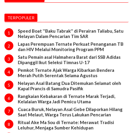
TERPOPULER
Speed Boat ''Baku Tabrak'' di Perairan Taliabu, Satu
1
Nelayan Dalam Pencarian Tim SAR
Lapas Perempuan Ternate Perkuat Penanganan TB
2
dan HIV Melalui Monitoring Program PPM
Satu Pemain asal Halmahera Barat dari SSB Adidas
3
Dipanggil Ikut Seleksi Timnas U-17
Pemkot Ternate Ajak Warga Kibarkan Bendera
4
Merah Putih Serentak Selama Agustus
Nelayan Asal Batang Dua Ditemukan Selamat oleh
5
Kapal Prancis di Samudra Pasifik
Rangkaian Kebakaran di Ternate Marak Terjadi,
6
Kelalaian Warga Jadi Pemicu Utama
Cuaca Buruk, Nelayan Asal Gebe Dilaporkan Hilang
7
Saat Melaut, Warga Terus Lakukan Pencarian
Ritual Ake Ma Sou di Ternate: Merawat Tradisi
8
Leluhur, Menjaga Sumber Kehidupan