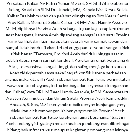
Persatuan Kalbar Ny Ratna Yuniar M Zeet, SH, Staf Ahli Gubernur
Bidang Sosial dan SDM Drs Junaidi, MM, Kepala Biro Kesra Setda
Kalbar Dra Mahmudah dan pejabat dilingkungan Biro Kesra Setda
Prov Kalbar. Menurut Sekda Kalbar DR HM Zeet Hamdy Assovie,
MTM, dipilihnya Provinsi Aceh sebagai tujuan kaji terap kerukunan
umat beragama, karena Aceh dipandang sebagai salah satu Provinsi
yang terlihat dari luar merupakan daerah yang sangat rawan dan
sangat tidak kondusif akan tetapi anggapan tersebut sangat tidak
tidak benar. "Ternyata, Provinsi Aceh dari dulu hingga saat ini
adalah daerah yang sangat kondusif. Kerukunan umat beragama di
Atas, toleransinya sangat tinggi, dan saling menjaga kerukunan.
Aceh tidak pernah sama sekali terjafi konflik karena perbedaan
agama, maka kita pilih Aceh sebagai tempat Kaji Terap peningkatan
wawasan tokoh agama, ketua lembaga dan organisasi keagamaan
dari Kalbar," kata DR HM Zeet Hamdy Assovie, MTM. Sementara itu,
Asisten Administrasi dan Umum Setda Provinsi Aceh Kamaruddin
Andalah, S. Sos, M.Si, menyambut baik dengan kunjungan yang
dilakukan oleh rombongan Kalbar yang memilih Provinsi Aceh
sebagai tempat Kaji terap kerukunan umat beragama. "Saat ini
Aceh sedang giat-giatnya melaksanakan pembangunan diberbagai
bidang baik infrastruktur maupun kegiatan pembangunan lainnya