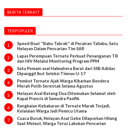
BERITA TERKAIT
TERPOPULER
Speed Boat ''Baku Tabrak'' di Perairan Taliabu, Satu
1
Nelayan Dalam Pencarian Tim SAR
Lapas Perempuan Ternate Perkuat Penanganan TB
2
dan HIV Melalui Monitoring Program PPM
Satu Pemain asal Halmahera Barat dari SSB Adidas
3
Dipanggil Ikut Seleksi Timnas U-17
Pemkot Ternate Ajak Warga Kibarkan Bendera
4
Merah Putih Serentak Selama Agustus
Nelayan Asal Batang Dua Ditemukan Selamat oleh
5
Kapal Prancis di Samudra Pasifik
Rangkaian Kebakaran di Ternate Marak Terjadi,
6
Kelalaian Warga Jadi Pemicu Utama
Cuaca Buruk, Nelayan Asal Gebe Dilaporkan Hilang
7
Saat Melaut, Warga Terus Lakukan Pencarian