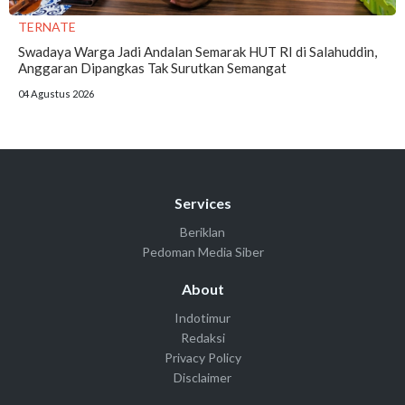
TERNATE
Swadaya Warga Jadi Andalan Semarak HUT RI di Salahuddin,
Anggaran Dipangkas Tak Surutkan Semangat
04 Agustus 2026
Services
Beriklan
Pedoman Media Siber
About
Indotimur
Redaksi
Privacy Policy
Disclaimer