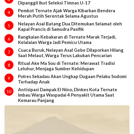
Dipanggil Ikut Seleksi Timnas U-17
Pemkot Ternate Ajak Warga Kibarkan Bendera
4
Merah Putih Serentak Selama Agustus
Nelayan Asal Batang Dua Ditemukan Selamat oleh
5
Kapal Prancis di Samudra Pasifik
Rangkaian Kebakaran di Ternate Marak Terjadi,
6
Kelalaian Warga Jadi Pemicu Utama
Cuaca Buruk, Nelayan Asal Gebe Dilaporkan Hilang
7
Saat Melaut, Warga Terus Lakukan Pencarian
Ritual Ake Ma Sou di Ternate: Merawat Tradisi
8
Leluhur, Menjaga Sumber Kehidupan
Polres Sekadau Akan Ungkap Dugaan Pelaku Sodomi
9
Terhadap Anak
Antisipasi Dampak El Nino, Dinkes Kota Ternate
10
Imbau Warga Waspadai 4 Penyakit Utama Saat
Kemarau Panjang