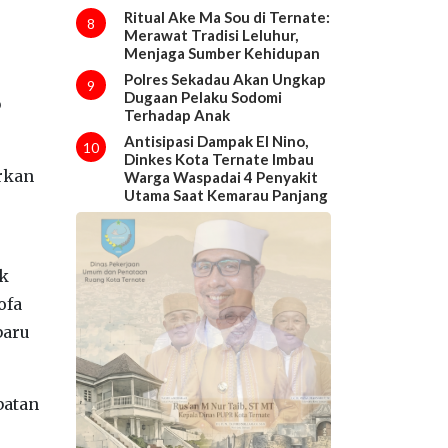
Ritual Ake Ma Sou di Ternate:
8
Merawat Tradisi Leluhur,
Menjaga Sumber Kehidupan
Polres Sekadau Akan Ungkap
9
Dugaan Pelaku Sodomi
b
Terhadap Anak
Antisipasi Dampak El Nino,
10
Dinkes Kota Ternate Imbau
arkan
Warga Waspadai 4 Penyakit
Utama Saat Kemarau Panjang
ak
ofa
baru
batan