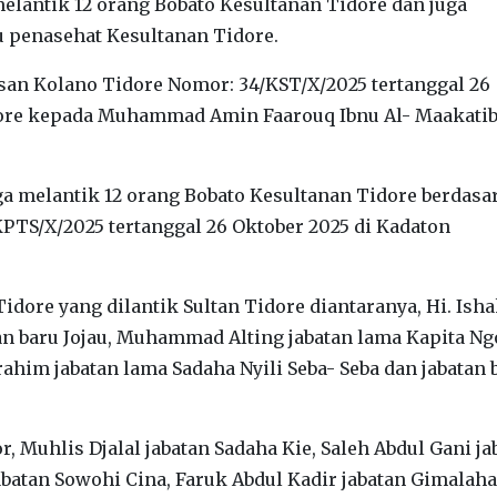
elantik 12 orang Bobato Kesultanan Tidore dan juga
 penasehat Kesultanan Tidore.
san Kolano Tidore Nomor: 34/KST/X/2025 tertanggal 26
dore kepada Muhammad Amin Faarouq Ibnu Al- Maakati
uga melantik 12 orang Bobato Kesultanan Tidore berdas
PTS/X/2025 tertanggal 26 Oktober 2025 di Kadaton
dore yang dilantik Sultan Tidore diantaranya, Hi. Ish
an baru Jojau, Muhammad Alting jabatan lama Kapita Ng
brahim jabatan lama Sadaha Nyili Seba- Seba dan jabatan 
 Muhlis Djalal jabatan Sadaha Kie, Saleh Abdul Gani ja
batan Sowohi Cina, Faruk Abdul Kadir jabatan Gimalaha