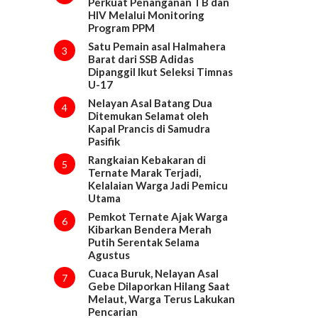
Perkuat Penanganan TB dan
HIV Melalui Monitoring
Program PPM
Satu Pemain asal Halmahera
3
Barat dari SSB Adidas
Dipanggil Ikut Seleksi Timnas
U-17
Nelayan Asal Batang Dua
4
Ditemukan Selamat oleh
Kapal Prancis di Samudra
Pasifik
Rangkaian Kebakaran di
5
Ternate Marak Terjadi,
Kelalaian Warga Jadi Pemicu
Utama
Pemkot Ternate Ajak Warga
6
Kibarkan Bendera Merah
Putih Serentak Selama
Agustus
Cuaca Buruk, Nelayan Asal
7
Gebe Dilaporkan Hilang Saat
Melaut, Warga Terus Lakukan
Pencarian