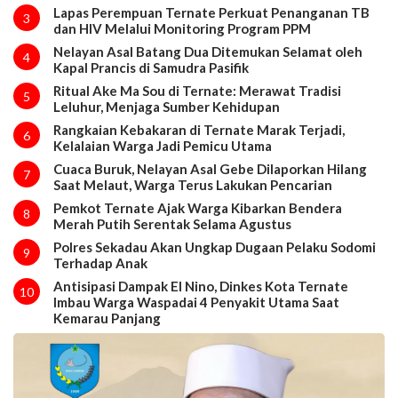
Lapas Perempuan Ternate Perkuat Penanganan TB
3
dan HIV Melalui Monitoring Program PPM
Nelayan Asal Batang Dua Ditemukan Selamat oleh
4
Kapal Prancis di Samudra Pasifik
Ritual Ake Ma Sou di Ternate: Merawat Tradisi
5
Leluhur, Menjaga Sumber Kehidupan
Rangkaian Kebakaran di Ternate Marak Terjadi,
6
Kelalaian Warga Jadi Pemicu Utama
Cuaca Buruk, Nelayan Asal Gebe Dilaporkan Hilang
7
Saat Melaut, Warga Terus Lakukan Pencarian
Pemkot Ternate Ajak Warga Kibarkan Bendera
8
Merah Putih Serentak Selama Agustus
Polres Sekadau Akan Ungkap Dugaan Pelaku Sodomi
9
Terhadap Anak
Antisipasi Dampak El Nino, Dinkes Kota Ternate
10
Imbau Warga Waspadai 4 Penyakit Utama Saat
Kemarau Panjang