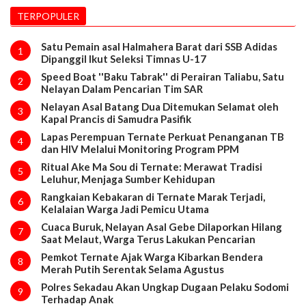
TERPOPULER
Satu Pemain asal Halmahera Barat dari SSB Adidas
1
Dipanggil Ikut Seleksi Timnas U-17
Speed Boat ''Baku Tabrak'' di Perairan Taliabu, Satu
2
Nelayan Dalam Pencarian Tim SAR
Nelayan Asal Batang Dua Ditemukan Selamat oleh
3
Kapal Prancis di Samudra Pasifik
Lapas Perempuan Ternate Perkuat Penanganan TB
4
dan HIV Melalui Monitoring Program PPM
Ritual Ake Ma Sou di Ternate: Merawat Tradisi
5
Leluhur, Menjaga Sumber Kehidupan
Rangkaian Kebakaran di Ternate Marak Terjadi,
6
Kelalaian Warga Jadi Pemicu Utama
Cuaca Buruk, Nelayan Asal Gebe Dilaporkan Hilang
7
Saat Melaut, Warga Terus Lakukan Pencarian
Pemkot Ternate Ajak Warga Kibarkan Bendera
8
Merah Putih Serentak Selama Agustus
Polres Sekadau Akan Ungkap Dugaan Pelaku Sodomi
9
Terhadap Anak