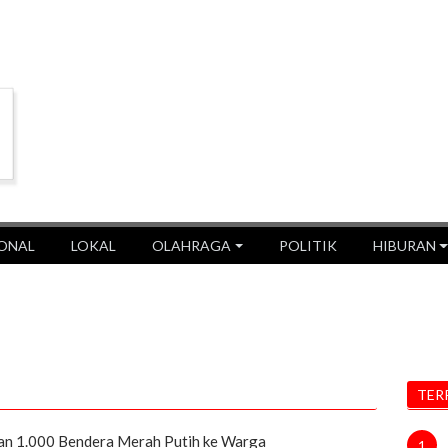
ONAL
LOKAL
OLAHRAGA
POLITIK
HIBURAN
TER
an 1.000 Bendera Merah Putih ke Warga
1