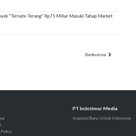
yek ''Ternate Terang'' Rp75 Miliar Masuki Tahap Market
Berikutnya
t
PT Indotimur Media
mur
Inspirasi Baru Untuk Indonesia
i
 Policy