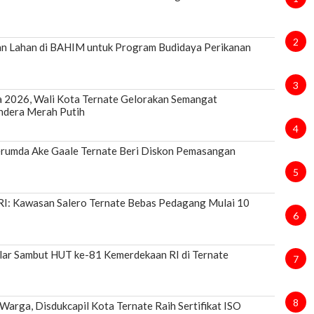
2
an Lahan di BAHIM untuk Program Budidaya Perikanan
3
a 2026, Wali Kota Ternate Gelorakan Semangat
ndera Merah Putih
4
umda Ake Gaale Ternate Beri Diskon Pemasangan
5
RI: Kawasan Salero Ternate Bebas Pedagang Mulai 10
6
lar Sambut HUT ke-81 Kemerdekaan RI di Ternate
7
8
arga, Disdukcapil Kota Ternate Raih Sertifikat ISO