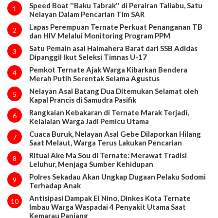
Speed Boat ''Baku Tabrak'' di Perairan Taliabu, Satu
1
Nelayan Dalam Pencarian Tim SAR
Lapas Perempuan Ternate Perkuat Penanganan TB
2
dan HIV Melalui Monitoring Program PPM
Satu Pemain asal Halmahera Barat dari SSB Adidas
3
Dipanggil Ikut Seleksi Timnas U-17
Pemkot Ternate Ajak Warga Kibarkan Bendera
4
Merah Putih Serentak Selama Agustus
Nelayan Asal Batang Dua Ditemukan Selamat oleh
5
Kapal Prancis di Samudra Pasifik
Rangkaian Kebakaran di Ternate Marak Terjadi,
6
Kelalaian Warga Jadi Pemicu Utama
Cuaca Buruk, Nelayan Asal Gebe Dilaporkan Hilang
7
Saat Melaut, Warga Terus Lakukan Pencarian
Ritual Ake Ma Sou di Ternate: Merawat Tradisi
8
Leluhur, Menjaga Sumber Kehidupan
Polres Sekadau Akan Ungkap Dugaan Pelaku Sodomi
9
Terhadap Anak
Antisipasi Dampak El Nino, Dinkes Kota Ternate
10
Imbau Warga Waspadai 4 Penyakit Utama Saat
Kemarau Panjang