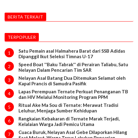
BERITA TERKAIT
TERPOPULER
Satu Pemain asal Halmahera Barat dari SSB Adidas
1
Dipanggil Ikut Seleksi Timnas U-17
Speed Boat ''Baku Tabrak'' di Perairan Taliabu, Satu
2
Nelayan Dalam Pencarian Tim SAR
Nelayan Asal Batang Dua Ditemukan Selamat oleh
3
Kapal Prancis di Samudra Pasifik
Lapas Perempuan Ternate Perkuat Penanganan TB
4
dan HIV Melalui Monitoring Program PPM
Ritual Ake Ma Sou di Ternate: Merawat Tradisi
5
Leluhur, Menjaga Sumber Kehidupan
Rangkaian Kebakaran di Ternate Marak Terjadi,
6
Kelalaian Warga Jadi Pemicu Utama
Cuaca Buruk, Nelayan Asal Gebe Dilaporkan Hilang
7
Saat Melaut, Warga Terus Lakukan Pencarian