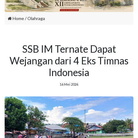
Home
/
Olahraga
SSB IM Ternate Dapat
Wejangan dari 4 Eks Timnas
Indonesia
16 Mei 2026