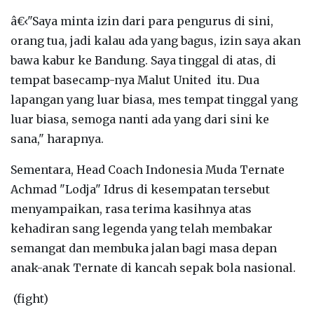
â€‹"Saya minta izin dari para pengurus di sini,
orang tua, jadi kalau ada yang bagus, izin saya akan
bawa kabur ke Bandung. Saya tinggal di atas, di
tempat basecamp-nya Malut United itu. Dua
lapangan yang luar biasa, mes tempat tinggal yang
luar biasa, semoga nanti ada yang dari sini ke
sana," harapnya.
Sementara, Head Coach Indonesia Muda Ternate
Achmad "Lodja" Idrus di kesempatan tersebut
menyampaikan, rasa terima kasihnya atas
kehadiran sang legenda yang telah membakar
semangat dan membuka jalan bagi masa depan
anak-anak Ternate di kancah sepak bola nasional.
(fight)