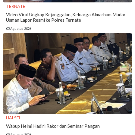
TERNATE
Video Viral Ungkap Kejanggalan, Keluarga Almarhum Mudar
Usman Lapor Resmi ke Polres Ternate
05 Agustus 2026
HALSEL
Wabup Helmi Hadiri Rakor dan Seminar Pangan
05 Agustus 2026