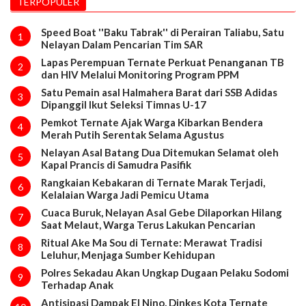
TERPOPULER
Speed Boat ''Baku Tabrak'' di Perairan Taliabu, Satu
1
Nelayan Dalam Pencarian Tim SAR
Lapas Perempuan Ternate Perkuat Penanganan TB
2
dan HIV Melalui Monitoring Program PPM
Satu Pemain asal Halmahera Barat dari SSB Adidas
3
Dipanggil Ikut Seleksi Timnas U-17
Pemkot Ternate Ajak Warga Kibarkan Bendera
4
Merah Putih Serentak Selama Agustus
Nelayan Asal Batang Dua Ditemukan Selamat oleh
5
Kapal Prancis di Samudra Pasifik
Rangkaian Kebakaran di Ternate Marak Terjadi,
6
Kelalaian Warga Jadi Pemicu Utama
Cuaca Buruk, Nelayan Asal Gebe Dilaporkan Hilang
7
Saat Melaut, Warga Terus Lakukan Pencarian
Ritual Ake Ma Sou di Ternate: Merawat Tradisi
8
Leluhur, Menjaga Sumber Kehidupan
Polres Sekadau Akan Ungkap Dugaan Pelaku Sodomi
9
Terhadap Anak
Antisipasi Dampak El Nino, Dinkes Kota Ternate