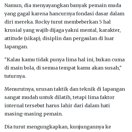
Namun, dia menyayangkan banyak pemain muda
yang gagal karena hancurnya fondasi dasar dalam
diri mereka. Rocky turut membeberkan 5 hal
krusial yang wajib dijaga yakni mental, karakter,
attitude (sikap), disiplin dan pergaulan di luar
lapangan.
"Kalau kamu tidak punya lima hal ini, bukan cuma
di main bola, di semua tempat kamu akan susah,"
tuturnya.
Menurutnya, urusan taktik dan teknik di lapangan
sangat mudah untuk dilatih, tetapi lima faktor
internal tersebut harus lahir dari dalam hati
masing-masing pemain.
Dia turut mengungkapkan, kunjungannya ke