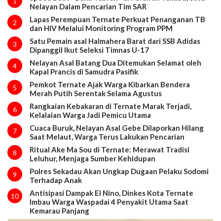
1
Nelayan Dalam Pencarian Tim SAR
Lapas Perempuan Ternate Perkuat Penanganan TB
2
dan HIV Melalui Monitoring Program PPM
Satu Pemain asal Halmahera Barat dari SSB Adidas
3
Dipanggil Ikut Seleksi Timnas U-17
Nelayan Asal Batang Dua Ditemukan Selamat oleh
4
Kapal Prancis di Samudra Pasifik
Pemkot Ternate Ajak Warga Kibarkan Bendera
5
Merah Putih Serentak Selama Agustus
Rangkaian Kebakaran di Ternate Marak Terjadi,
6
Kelalaian Warga Jadi Pemicu Utama
Cuaca Buruk, Nelayan Asal Gebe Dilaporkan Hilang
7
Saat Melaut, Warga Terus Lakukan Pencarian
Ritual Ake Ma Sou di Ternate: Merawat Tradisi
8
Leluhur, Menjaga Sumber Kehidupan
Polres Sekadau Akan Ungkap Dugaan Pelaku Sodomi
9
Terhadap Anak
Antisipasi Dampak El Nino, Dinkes Kota Ternate
10
Imbau Warga Waspadai 4 Penyakit Utama Saat
Kemarau Panjang