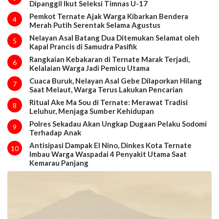
Dipanggil Ikut Seleksi Timnas U-17
Pemkot Ternate Ajak Warga Kibarkan Bendera
4
Merah Putih Serentak Selama Agustus
Nelayan Asal Batang Dua Ditemukan Selamat oleh
5
Kapal Prancis di Samudra Pasifik
Rangkaian Kebakaran di Ternate Marak Terjadi,
6
Kelalaian Warga Jadi Pemicu Utama
Cuaca Buruk, Nelayan Asal Gebe Dilaporkan Hilang
7
Saat Melaut, Warga Terus Lakukan Pencarian
Ritual Ake Ma Sou di Ternate: Merawat Tradisi
8
Leluhur, Menjaga Sumber Kehidupan
Polres Sekadau Akan Ungkap Dugaan Pelaku Sodomi
9
Terhadap Anak
Antisipasi Dampak El Nino, Dinkes Kota Ternate
10
Imbau Warga Waspadai 4 Penyakit Utama Saat
Kemarau Panjang