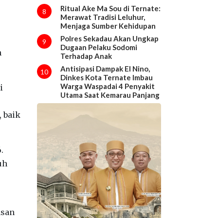
Ritual Ake Ma Sou di Ternate:
8
Merawat Tradisi Leluhur,
Menjaga Sumber Kehidupan
Polres Sekadau Akan Ungkap
9
Dugaan Pelaku Sodomi
n
Terhadap Anak
Antisipasi Dampak El Nino,
10
Dinkes Kota Ternate Imbau
Warga Waspadai 4 Penyakit
i
Utama Saat Kemarau Panjang
 baik
.
uh
asan