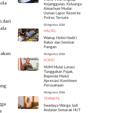
Bola
Kejanggalan, Keluarga
Almarhum Mudar
Usman Lapor Resmi ke
Polres Ternate
n dari
05 Agustus 2026
pala
HALSEL
Wabup Helmi Hadiri
Rakor dan Seminar
Pangan
rakan
05 Agustus 2026
SOFIFI
NHM Mulai Lunasi
Tunggakan Pajak,
Bapenda Malut
Apresiasi Komitmen
Perusahaan
ung
04 Agustus 2026
TERNATE
gga
Swadaya Warga Jadi
Andalan Semarak HUT
a