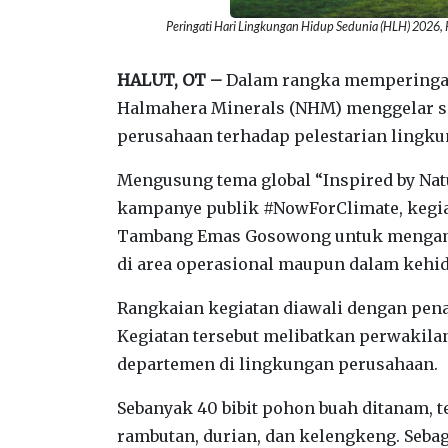
Peringati Hari Lingkungan Hidup Sedunia (HLH) 2026, 
‎HALUT, OT –
Dalam rangka memperingati
Halmahera Minerals (NHM) menggelar se
perusahaan terhadap pelestarian lingkun
‎Mengusung tema global “Inspired by Natu
kampanye publik #NowForClimate, kegia
Tambang Emas Gosowong untuk mengambil
di area operasional maupun dalam kehid
‎Rangkaian kegiatan diawali dengan pen
Kegiatan tersebut melibatkan perwakilan
departemen di lingkungan perusahaan.
‎Sebanyak 40 bibit pohon buah ditanam, t
rambutan, durian, dan kelengkeng. Sebag