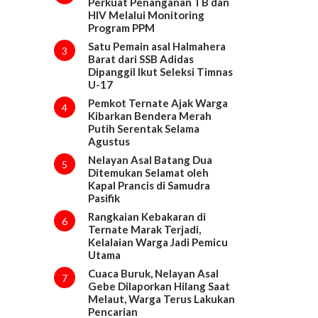
Perkuat Penanganan TB dan
HIV Melalui Monitoring
Program PPM
Satu Pemain asal Halmahera
3
Barat dari SSB Adidas
Dipanggil Ikut Seleksi Timnas
U-17
Pemkot Ternate Ajak Warga
4
Kibarkan Bendera Merah
Putih Serentak Selama
Agustus
Nelayan Asal Batang Dua
5
Ditemukan Selamat oleh
Kapal Prancis di Samudra
Pasifik
Rangkaian Kebakaran di
6
Ternate Marak Terjadi,
Kelalaian Warga Jadi Pemicu
Utama
Cuaca Buruk, Nelayan Asal
7
Gebe Dilaporkan Hilang Saat
Melaut, Warga Terus Lakukan
Pencarian