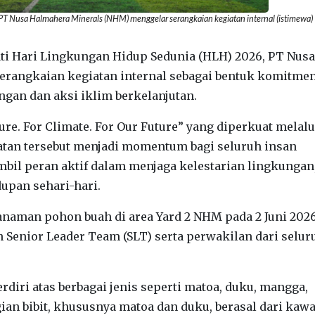
PT Nusa Halmahera Minerals (NHM) menggelar serangkaian kegiatan internal (istimewa)
 Hari Lingkungan Hidup Sedunia (HLH) 2026, PT Nusa
rangkaian kegiatan internal sebagai bentuk komitme
gan dan aksi iklim berkelanjutan.
re. For Climate. For Our Future” yang diperkuat melalu
tan tersebut menjadi momentum bagi seluruh insan
 peran aktif dalam menjaga kelestarian lingkungan,
upan sehari-hari.
anaman pohon buah di area Yard 2 NHM pada 2 Juni 2026
 Senior Leader Team (SLT) serta perwakilan dari selur
erdiri atas berbagai jenis seperti matoa, duku, mangga,
ian bibit, khususnya matoa dan duku, berasal dari kaw