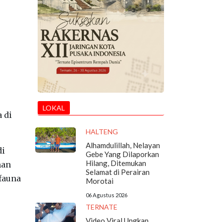
LOKAL
 di
HALTENG
Alhamdulillah, Nelayan
di
Gebe Yang Dilaporkan
Hilang, Ditemukan
man
Selamat di Perairan
fauna
Morotai
06 Agustus 2026
TERNATE
Video Viral Ungkap