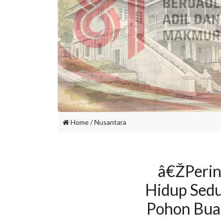
Home
/
Nusantara
â€ŽPerin
Hidup Sed
Pohon Bua