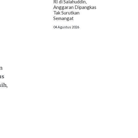
RI di Salahuddin,
Anggaran Dipangkas
Tak Surutkan
Semangat
04 Agustus 2026
n
us
ih,