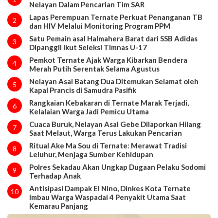
Nelayan Dalam Pencarian Tim SAR
Lapas Perempuan Ternate Perkuat Penanganan TB
2
dan HIV Melalui Monitoring Program PPM
Satu Pemain asal Halmahera Barat dari SSB Adidas
3
Dipanggil Ikut Seleksi Timnas U-17
Pemkot Ternate Ajak Warga Kibarkan Bendera
4
Merah Putih Serentak Selama Agustus
Nelayan Asal Batang Dua Ditemukan Selamat oleh
5
Kapal Prancis di Samudra Pasifik
Rangkaian Kebakaran di Ternate Marak Terjadi,
6
Kelalaian Warga Jadi Pemicu Utama
Cuaca Buruk, Nelayan Asal Gebe Dilaporkan Hilang
7
Saat Melaut, Warga Terus Lakukan Pencarian
Ritual Ake Ma Sou di Ternate: Merawat Tradisi
8
Leluhur, Menjaga Sumber Kehidupan
Polres Sekadau Akan Ungkap Dugaan Pelaku Sodomi
9
Terhadap Anak
Antisipasi Dampak El Nino, Dinkes Kota Ternate
10
Imbau Warga Waspadai 4 Penyakit Utama Saat
Kemarau Panjang