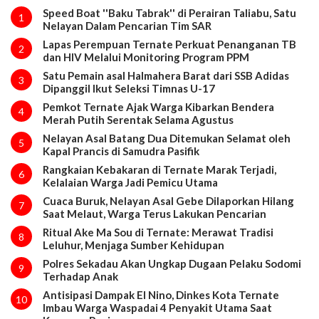
Speed Boat ''Baku Tabrak'' di Perairan Taliabu, Satu
1
Nelayan Dalam Pencarian Tim SAR
Lapas Perempuan Ternate Perkuat Penanganan TB
2
dan HIV Melalui Monitoring Program PPM
Satu Pemain asal Halmahera Barat dari SSB Adidas
3
Dipanggil Ikut Seleksi Timnas U-17
Pemkot Ternate Ajak Warga Kibarkan Bendera
4
Merah Putih Serentak Selama Agustus
Nelayan Asal Batang Dua Ditemukan Selamat oleh
5
Kapal Prancis di Samudra Pasifik
Rangkaian Kebakaran di Ternate Marak Terjadi,
6
Kelalaian Warga Jadi Pemicu Utama
Cuaca Buruk, Nelayan Asal Gebe Dilaporkan Hilang
7
Saat Melaut, Warga Terus Lakukan Pencarian
Ritual Ake Ma Sou di Ternate: Merawat Tradisi
8
Leluhur, Menjaga Sumber Kehidupan
Polres Sekadau Akan Ungkap Dugaan Pelaku Sodomi
9
Terhadap Anak
Antisipasi Dampak El Nino, Dinkes Kota Ternate
10
Imbau Warga Waspadai 4 Penyakit Utama Saat