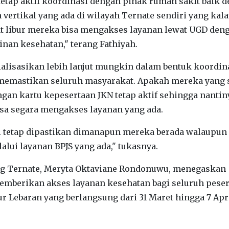
tetap aktif koordinasi dengan pihak rumah sakit baik 
ertikal yang ada di wilayah Ternate sendiri yang kal
at libur mereka bisa mengakses layanan lewat UGD den
an kesehatan," terang Fathiyah.
ialisasikan lebih lanjut mungkin dalam bentuk koordin
memastikan seluruh masyarakat. Apakah mereka yang 
gan kartu kepesertaan JKN tetap aktif sehingga nantin
sa segara mengakses layanan yang ada.
i tetap dipastikan dimanapun mereka berada walaupun 
lalui layanan BPJS yang ada," tukasnya.
ng Ternate, Meryta Oktaviane Rondonuwu, menegaskan
emberikan akses layanan kesehatan bagi seluruh peser
ur Lebaran yang berlangsung dari 31 Maret hingga 7 Apr