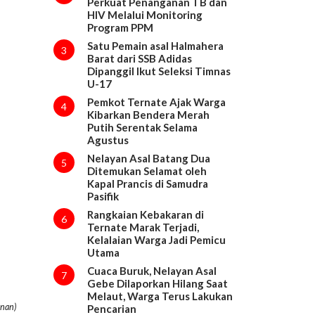
Perkuat Penanganan TB dan
HIV Melalui Monitoring
Program PPM
Satu Pemain asal Halmahera
3
Barat dari SSB Adidas
Dipanggil Ikut Seleksi Timnas
U-17
Pemkot Ternate Ajak Warga
4
Kibarkan Bendera Merah
Putih Serentak Selama
Agustus
Nelayan Asal Batang Dua
5
Ditemukan Selamat oleh
Kapal Prancis di Samudra
Pasifik
Rangkaian Kebakaran di
6
Ternate Marak Terjadi,
Kelalaian Warga Jadi Pemicu
Utama
Cuaca Buruk, Nelayan Asal
7
Gebe Dilaporkan Hilang Saat
Melaut, Warga Terus Lakukan
anan)
Pencarian