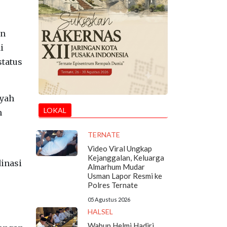
an
i
status
ayah
LOKAL
m
TERNATE
Video Viral Ungkap
Kejanggalan, Keluarga
inasi
Almarhum Mudar
Usman Lapor Resmi ke
Polres Ternate
05 Agustus 2026
HALSEL
Wabup Helmi Hadiri