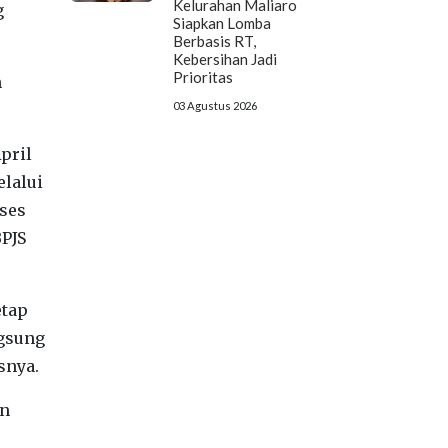
Kelurahan Maliaro
g
Siapkan Lomba
Berbasis RT,
Kebersihan Jadi
Prioritas
n
03 Agustus 2026
pril
elalui
ses
BPJS
etap
ngsung
snya.
an