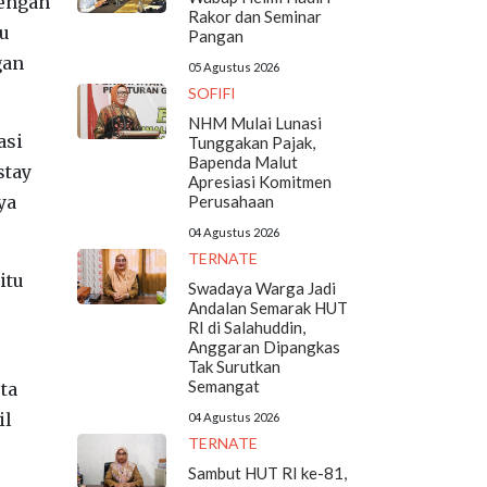
dengan
Rakor dan Seminar
au
Pangan
gan
05 Agustus 2026
SOFIFI
NHM Mulai Lunasi
asi
Tunggakan Pajak,
Bapenda Malut
stay
Apresiasi Komitmen
ya
Perusahaan
04 Agustus 2026
TERNATE
itu
Swadaya Warga Jadi
Andalan Semarak HUT
RI di Salahuddin,
Anggaran Dipangkas
Tak Surutkan
Semangat
ta
il
04 Agustus 2026
TERNATE
Sambut HUT RI ke-81,