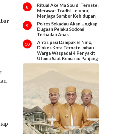
Ritual Ake Ma Sou di Ternate:
8
Merawat Tradisi Leluhur,
Menjaga Sumber Kehidupan
ibur
Polres Sekadau Akan Ungkap
9
Dugaan Pelaku Sodomi
Terhadap Anak
Antisipasi Dampak El Nino,
10
Dinkes Kota Ternate Imbau
Warga Waspadai 4 Penyakit
Utama Saat Kemarau Panjang
r
nan
siap