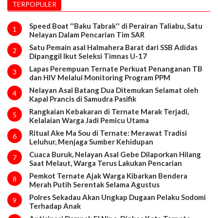
TERPOPULER
Speed Boat ''Baku Tabrak'' di Perairan Taliabu, Satu
1
Nelayan Dalam Pencarian Tim SAR
Satu Pemain asal Halmahera Barat dari SSB Adidas
2
Dipanggil Ikut Seleksi Timnas U-17
Lapas Perempuan Ternate Perkuat Penanganan TB
3
dan HIV Melalui Monitoring Program PPM
Nelayan Asal Batang Dua Ditemukan Selamat oleh
4
Kapal Prancis di Samudra Pasifik
Rangkaian Kebakaran di Ternate Marak Terjadi,
5
Kelalaian Warga Jadi Pemicu Utama
Ritual Ake Ma Sou di Ternate: Merawat Tradisi
6
Leluhur, Menjaga Sumber Kehidupan
Cuaca Buruk, Nelayan Asal Gebe Dilaporkan Hilang
7
Saat Melaut, Warga Terus Lakukan Pencarian
Pemkot Ternate Ajak Warga Kibarkan Bendera
8
Merah Putih Serentak Selama Agustus
Polres Sekadau Akan Ungkap Dugaan Pelaku Sodomi
9
Terhadap Anak